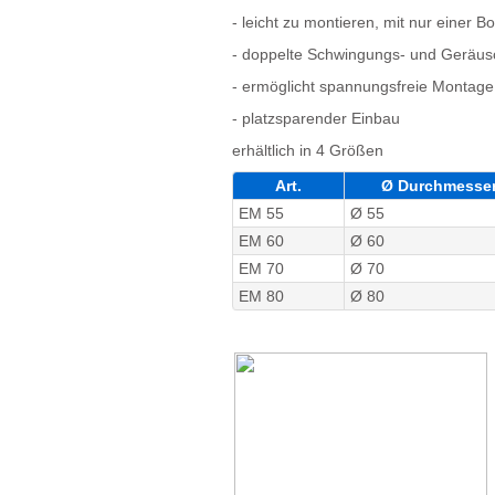
- leicht zu montieren, mit nur einer B
- doppelte Schwingungs- und Geräusc
- ermöglicht spannungsfreie Montag
- platzsparender Einbau
erhältlich in 4 Größen
Art.
Ø Durchmesse
EM 55
Ø 55
EM 60
Ø 60
EM 70
Ø 70
EM 80
Ø 80