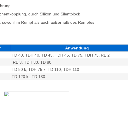
ohrung
hentkopplung, durch Silikon und Silentblock
e, sowohl im Rumpf als auch außerhalb des Rumpfes
r
Anwendung
TD 40, TDH 40, TD 45, TDH 45, TD 75, TDH 75, RE 2
RE 3, TDH 80, TD 80
TD 80 k, TDH 75 k, TD 110, TDH 110
TD 120 k , TD 130