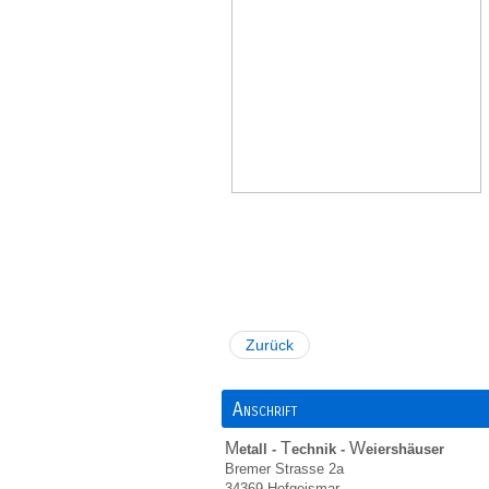
Zurück
Anschrift
M
T
W
etall -
echnik -
eiershäuser
Bremer Strasse 2a
34369 Hofgeismar