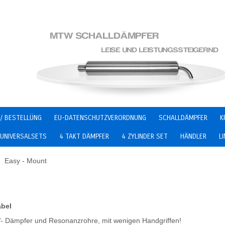
/ BESTELLÜNG
EU-DATENSCHUTZVERORDNUNG
SCHALLDÄMPFER
K
UNIVERSALSETS
4 TAKT DÄMPFER
4 ZYLINDER SET
HÄNDLER
L
Easy - Mount
abel
W- Dämpfer und Resonanzrohre, mit wenigen Handgriffen!