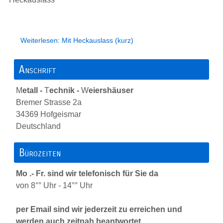
Weiterlesen: Mit Heckauslass (kurz)
Anschrift
M
etall -
T
echnik -
W
eiershäuser
Bremer Strasse 2a
34369 Hofgeismar
Deutschland
Bürozeiten
Mo .- Fr. sind wir telefonisch für Sie da
von 8°° Uhr - 14°° Uhr
per Email sind wir jederzeit zu erreichen und
werden auch zeitnah beantwortet