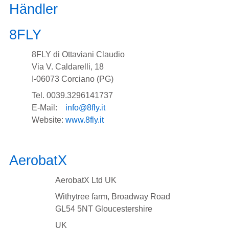
Händler
8FLY
8FLY di Ottaviani Claudio
Via V. Caldarelli, 18
I-06073 Corciano (PG)
Tel. 0039.3296141737
E-Mail:
info@8fly.it
Website:
www.8fly.it
AerobatX
AerobatX Ltd UK
Withytree farm, Broadway Road
GL54 5NT Gloucestershire
UK