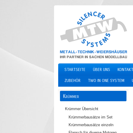
STARTSEITE
ÜBER UNS
KONTAKT
ZUBEHÖR
TWO IN ONE SYSTEM
Krümmer
Krümmer Übersicht
Krümmerbausätze im Set
Krümmerbausätze einzeln
Flansch für diverse Motoren